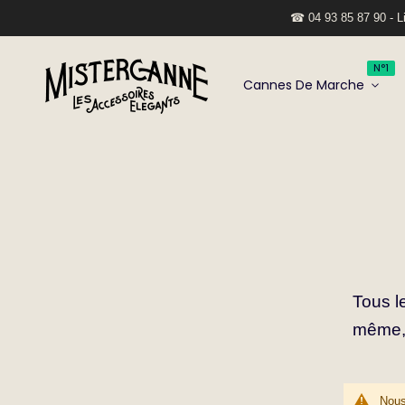
☎ 04 93 85 87 90 - Li
N°1
Cannes De Marche
Tous l
même, 
Nous