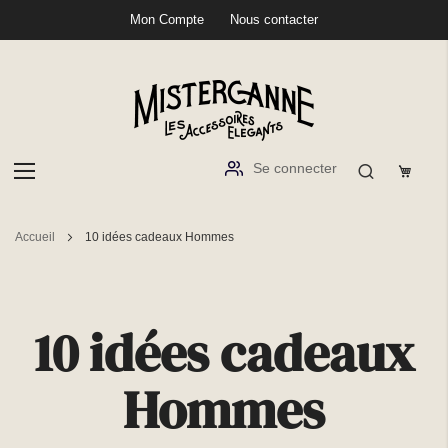
Mon Compte
Nous contacter
Se connecter
Aller
Accueil
10 idées cadeaux Hommes
au
contenu
10 idées cadeaux
Hommes