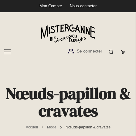
Mon Compte
Nous contacter
Se connecter
Aller
au
Nœuds-papillon &
contenu
cravates
Accueil
Mode
Nœuds-papillon & cravates