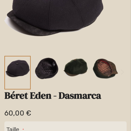
la
galerie
d’images
Béret Eden - Dasmarca
Passer
au
60,00 €
début
de
Taille