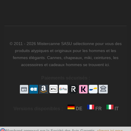
© 2011 - 2026 Mistercanne SASU sélectionne pour vous des
produits atypiques et originaux pour les hommes et les
femmes élégants. Cannes, chapeaux, miki, ceintures, les
accessoires et cadeaux hommes se trouvent ici.
Paiements sécurisés :
Versions disponibles :
DE
FR
IT