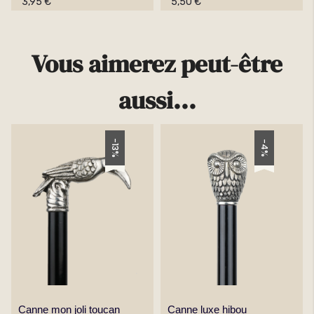
3,95 €
5,50 €
Vous aimerez peut-être
aussi...
-13%
-4%
Canne mon joli toucan
Canne luxe hibou