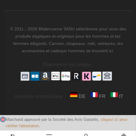
© 2011 - 2026 Mistercanne SASU sélectionne pour vous des
produits atypiques et originaux pour les hommes et les
femmes élégants. Cannes, chapeaux, miki, ceintures, les
accessoires et cadeaux hommes se trouvent ici.
Paiements sécurisés :
Versions disponibles :
DE
FR
IT
Marchand approuvé par la Société des Avis Garantis,
cliquez ici pour
vérifier l'attestation
.