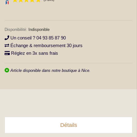
la
Galerie
d’images
Indisponible
Un conseil ? 04 93 85 87 90
Échange & remboursement 30 jours
(3 avis)
Réglez en 3x sans frais
Article disponible dans notre boutique à Nice.
Détails