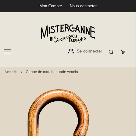
Mon Compte
Nous contacter
Se connecter
Aller
Accueil
Canne de marche ronde Acacia
au
contenu
Passer
à
la
fin
de