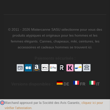
© 2011 - 2026 Mistercanne SASU sélectionne pour vous des
produits atypiques et originaux pour les hommes et les
femmes élégants. Cannes, chapeaux, miki, ceintures, les
accessoires et cadeaux hommes se trouvent ici.
Paiements sécurisés :
Versions disponibles :
DE
FR
IT
Marchand approuvé par la Société des Avis Garantis,
cliquez ici pour
vérifier l'attestation
.