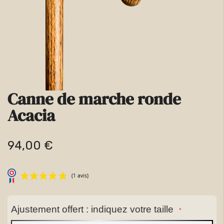
la
galerie
d’images
Canne de marche ronde
Passer
Acacia
au
début
94,00 €
de
la
Galerie
d’images
Ajustement offert : indiquez votre taille