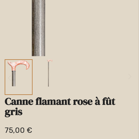
la
galerie
d’images
Canne flamant rose à fût
Passer
gris
au
début
75,00 €
de