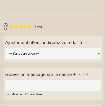
la
Galerie
d’images
Ajustement offert : indiquez votre taille
(2 avis)
Graver un message sur la canne
+
15,00 €
Maximum 25 caractères