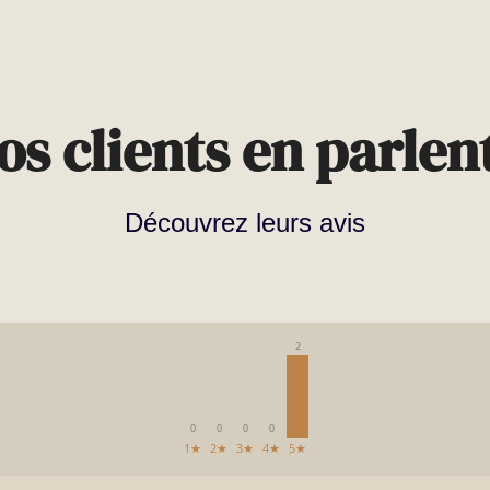
os clients en parlent
Découvrez leurs avis
2
0
0
0
0
1★
2★
3★
4★
5★