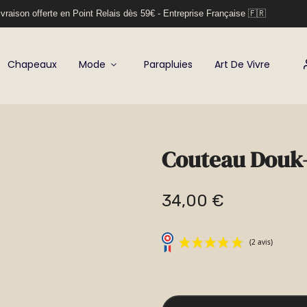
vraison offerte en Point Relais dès 59€ - Entreprise Française 🇫🇷
Chapeaux
Mode
Parapluies
Art De Vivre
Couteau Dou
34,00 €