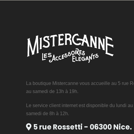
La boutique Mistercanne vous accueille au 5 rue Ro
au samedi de 13h à 19h.
Le service client internet est disponible du lundi a
samedi de 8h à 12h.
5 rue Rossetti - 06300 Nice.