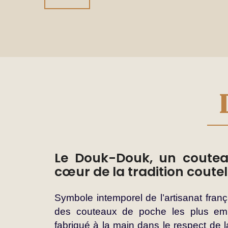
Passer
au
début
de
la
Galerie
d’images
Le Douk-Douk, un coute
cœur de la tradition coutel
Symbole intemporel de l’artisanat franç
des couteaux de poche les plus emb
fabriqué à la main dans le respect de la t