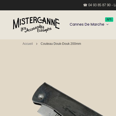
☎ 04 93 85 87 90 - Li
N°1
Cannes De Marche
Accueil
Couteau Douk-Douk 200mm
Passer
à
la
fin
de
la
galerie
d’images