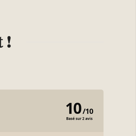
 !
10
/
10
Basé sur 2 avis