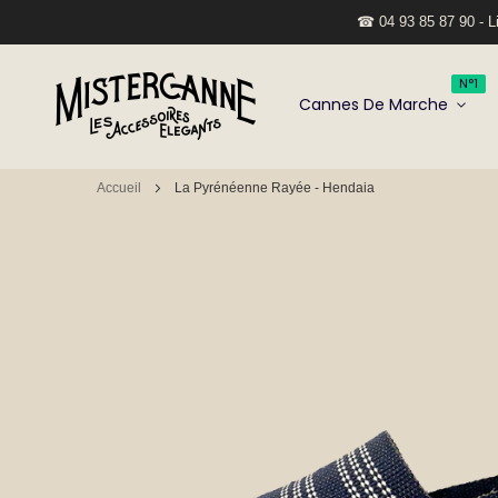
☎ 04 93 85 87 90 - Li
N°1
Cannes De Marche
Accueil
La Pyrénéenne Rayée - Hendaia
Passer
à
la
fin
de
la
galerie
d’images