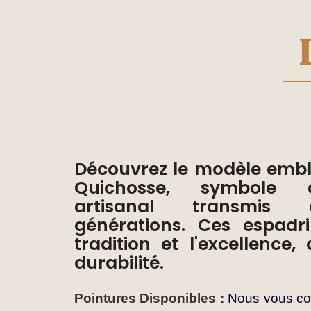
de
la
Galerie
d’images
Découvrez le modèle emb
Quichosse, symbole d
artisanal transmis 
générations. Ces espadri
tradition et l'excellence, 
durabilité.
Pointures Disponibles :
Nous vous con