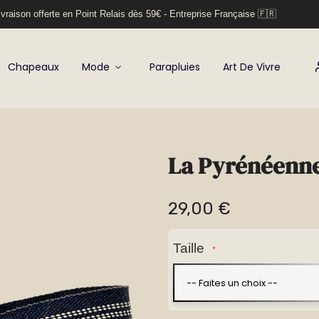
vraison offerte en Point Relais dès 59€ - Entreprise Française 🇫🇷
Chapeaux
Mode
Parapluies
Art De Vivre
La Pyrénéenne
29,00 €
Taille