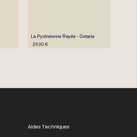
La Pyrénéenne Rayée - Getaria
La Pyr
29,00 €
29,00
Aides Techniques