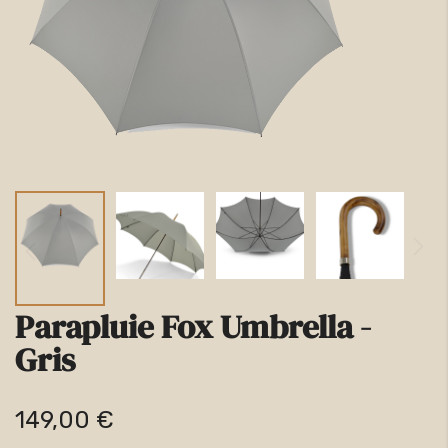
la
galerie
d’images
Parapluie Fox Umbrella -
Passer
Gris
au
début
149,00 €
de