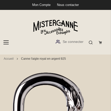
Mon Compte
Nous contacter
Se connecter
Aller
Accueil
Canne l'aigle royal en argent 925
au
contenu
Passer
à
la
fin
de