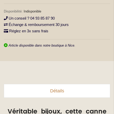
la
Galerie
Indisponible
d’images
Un conseil ? 04 93 85 87 90
Échange & remboursement 30 jours
Réglez en 3x sans frais
Article disponible dans notre boutique à Nice.
Détails
Véritable bijoux, cette canne