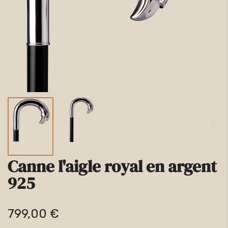
la
galerie
d’images
Canne l'aigle royal en argent
Passer
925
au
début
799,00 €
de