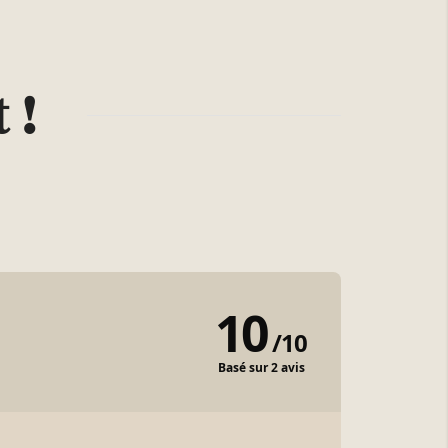
 !
10
/
10
Basé sur 2 avis