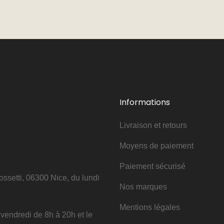
Informations
Livraison et retours
Moyens de paiement
Paiement sécurisé
ssetti, 06300 Nice, du lundi
Nos marques
Mentions légales
u vendredi de 8h à 20h et le