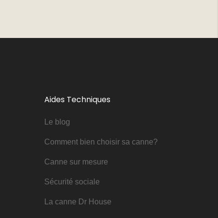
Aides Techniques
Le blog
Comment bien choisir sa canne?
Canne sur mesure
Sécurité sociale
La canne Dr House