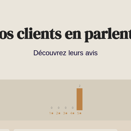
os clients en parlent
Découvrez leurs avis
2
0
0
0
0
1★
2★
3★
4★
5★