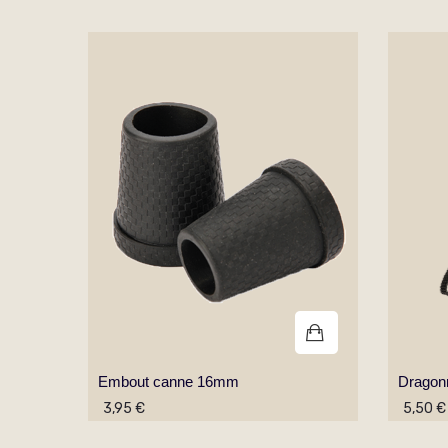
Embout canne 16mm
Dragon
3,95 €
5,50 €