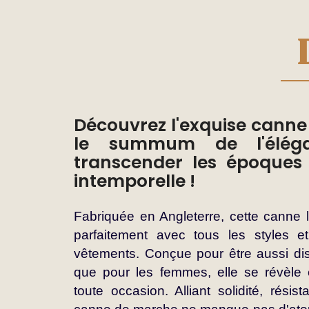
de
la
Galerie
d’images
Découvrez l'exquise canne
le summum de l'élég
transcender les époques
intemporelle !
Fabriquée en Angleterre, cette canne l
parfaitement avec tous les styles e
vêtements. Conçue pour être aussi di
que pour les femmes, elle se révèle ê
toute occasion. Alliant solidité, résis