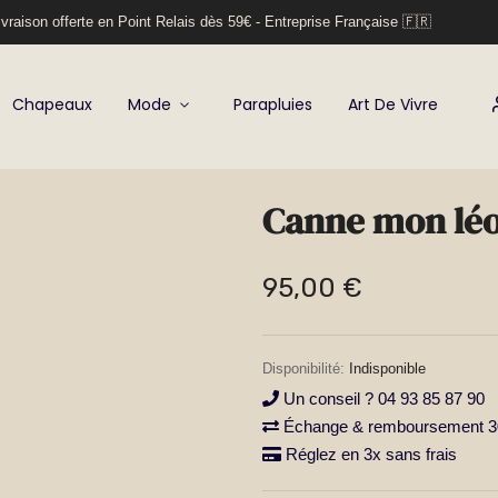
vraison offerte en Point Relais dès 59€ - Entreprise Française 🇫🇷
Chapeaux
Mode
Parapluies
Art De Vivre
Canne mon lé
95,00 €
Indisponible
Un conseil ? 04 93 85 87 90
Échange & remboursement 30
Réglez en 3x sans frais