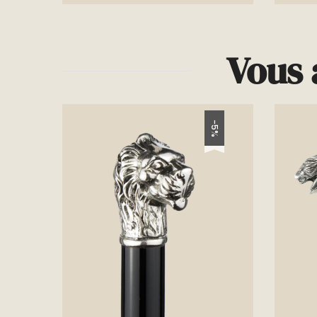
Vous 
-5%