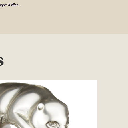
ique à Nice.
s