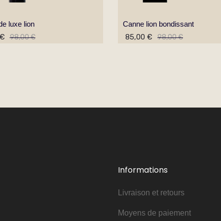
e luxe lion
Canne lion bondissant
 €
85,00 €
98,00 €
98,00 €
Informations
Livraison et retours
Moyens de paiement