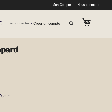
Mon Compte
Nous contacter
Se connecter
Créer un compte
opard
 jours