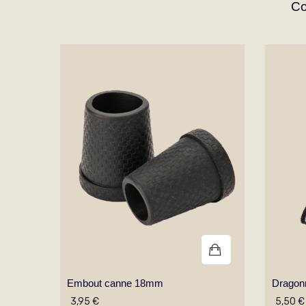
Co
Embout canne 18mm
Dragon
3,95 €
5,50 €