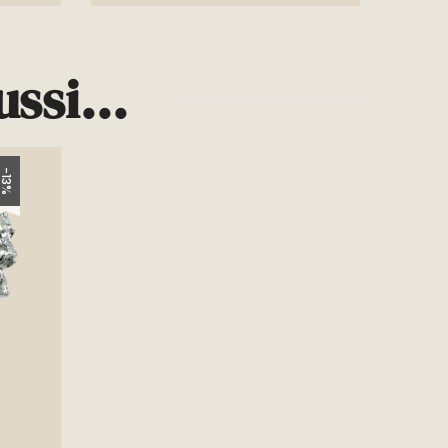
ssi...
-13%