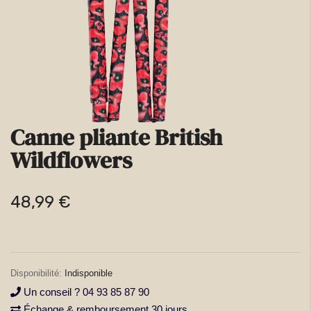
la
galerie
d’images
Canne pliante British
Passer
Wildflowers
au
début
48,99 €
de
la
Galerie
d’images
Indisponible
Un conseil ? 04 93 85 87 90
Échange & remboursement 30 jours