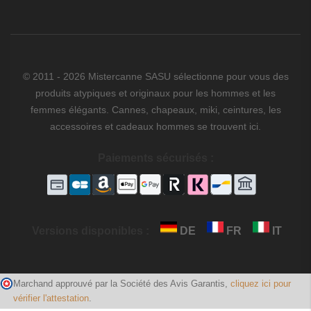
© 2011 - 2026 Mistercanne SASU sélectionne pour vous des
produits atypiques et originaux pour les hommes et les
femmes élégants. Cannes, chapeaux, miki, ceintures, les
accessoires et cadeaux hommes se trouvent ici.
Paiements sécurisés :
Versions disponibles :
DE
FR
IT
Marchand approuvé par la Société des Avis Garantis,
cliquez ici pour
vérifier l'attestation
.