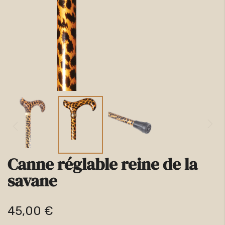
la
galerie
d’images
Canne réglable reine de la
Passer
savane
au
début
45,00 €
de