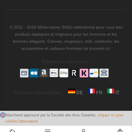
© 2011 - 2026 Mistercanne SASU sélectionne pour vous des
produits atypiques et originaux pour les hommes et les
femmes élégants. Cannes, chapeaux, miki, ceintures, les
accessoires et cadeaux hommes se trouvent ici.
Paiements sécurisés :
Versions disponibles :
DE
FR
IT
Marchand approuvé par la Société des Avis Garantis,
cliquez ici pour
vérifier l'attestation
.