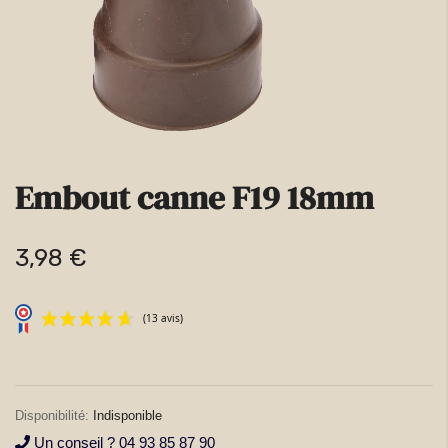
la
galerie
d’images
Embout canne F19 18mm
Passer
au
3,98 €
début
de
la
Galerie
d’images
Indisponible
Un conseil ? 04 93 85 87 90