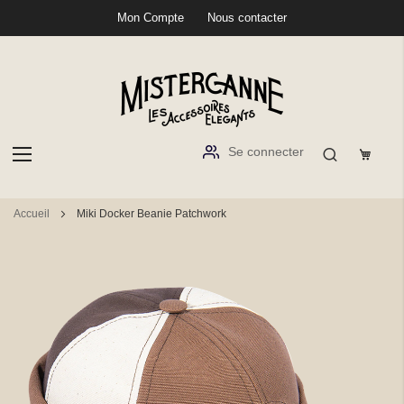
Mon Compte
Nous contacter
Se connecter
Aller
Accueil
Miki Docker Beanie Patchwork
au
contenu
Passer
à
la
fin
de