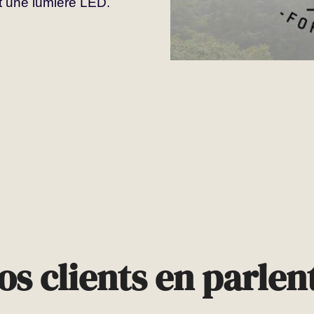
t une lumière LED.
os clients en parlent