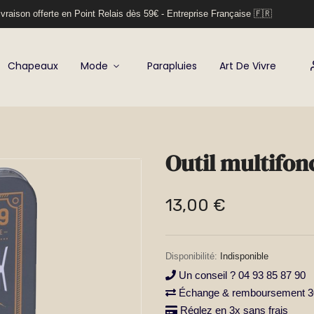
vraison offerte en Point Relais dès 59€ - Entreprise Française 🇫🇷
Chapeaux
Mode
Parapluies
Art De Vivre
Outil multifon
13,00 €
Indisponible
Un conseil ? 04 93 85 87 90
Échange & remboursement 30
Réglez en 3x sans frais