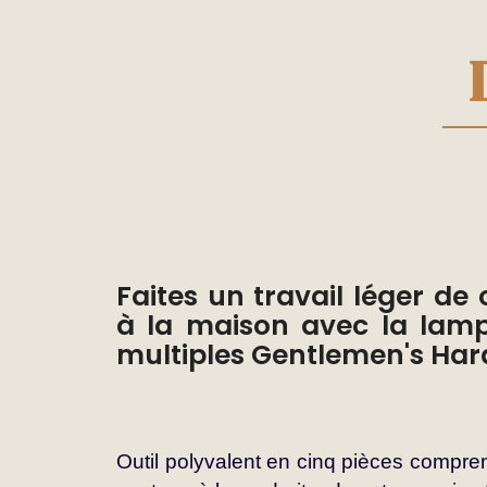
de
la
Galerie
d’images
Faites un travail léger de 
à la maison avec la lamp
multiples Gentlemen's Har
Outil polyvalent en cinq pièces compren