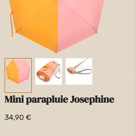
la
galerie
d’images
Mini parapluie Josephine
Passer
au
34,90 €
début
de