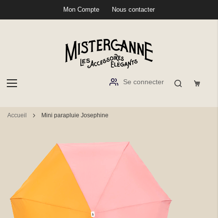
Mon Compte
Nous contacter
Se connecter
Aller
Accueil
Mini parapluie Josephine
au
contenu
Passer
à
la
fin
de