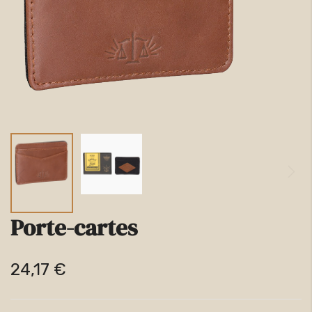
la
galerie
d’images
Porte-cartes
Passer
au
24,17 €
début
de