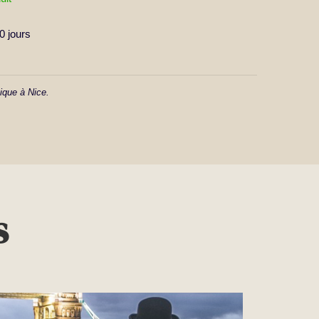
 jours
ique à Nice.
s