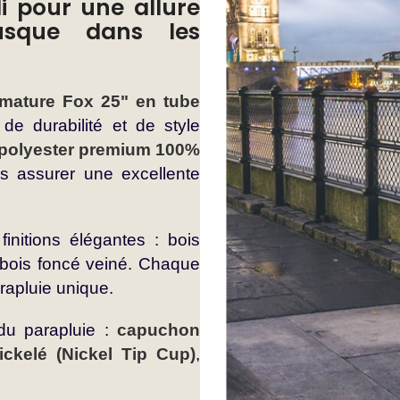
i pour une allure
jusque dans les
rmature Fox 25" en tube
de durabilité et de style
polyester premium 100%
s assurer une excellente
initions élégantes : bois
 bois foncé veiné. Chaque
rapluie unique.
 du parapluie :
capuchon
ckelé (Nickel Tip Cup)
,