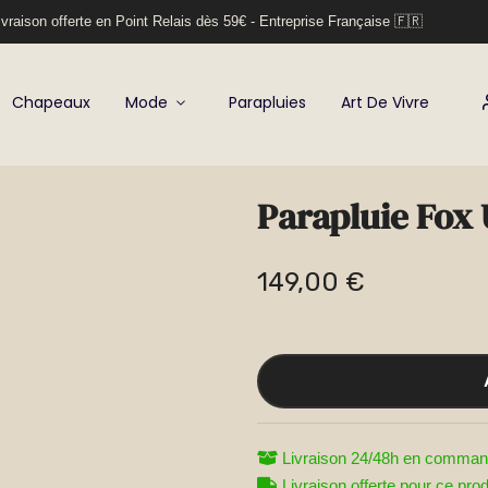
vraison offerte en Point Relais dès 59€ - Entreprise Française 🇫🇷
Chapeaux
Mode
Parapluies
Art De Vivre
Parapluie Fox
149,00 €
Livraison 24/48h en comman
Livraison offerte pour ce prod